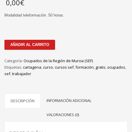
0,00
€
Modalidad teleformación. 50 horas.
CURSO
AÑADIR AL CARRITO
GRATIS
ONLINE
Categoría:
Ocupados de la Región de Murcia (SEF)
-
Etiquetas:
cartagena
,
curso
,
cursos sef
,
formación
,
gratis
,
ocupados
,
Salud,
sef
,
trabajador
nutrición
y
dietética
(2ªedición)
INFORMACIÓN ADICIONAL
DESCRIPCIÓN
cantidad
VALORACIONES (0)