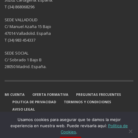
30202 Cartagena. España.
T (34) 868068296
SEDE VALLADOLID
C/ Manuel Azaña 15 Bajo
47014 Valladolid. España
T (34) 983 454337
SEDE SOCIAL
C/ Sobrado 1 Bajo B
28050 Madrid. España.
MI CUENTA
OFERTA FORMATIVA
PREGUNTAS FRECUENTES
POLITICA DE PRIVACIDAD
TERMINOS Y CONDICIONES
AVISO LEGAL
GET SOCIAL
Usamos cookies para asegurar que te damos la mejor
experiencia en nuestra web. Puede revisarla aquí:
Política de
Cookies
.
© 2025. EZOS. Todos los derechos reservados