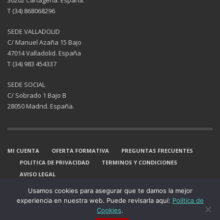
30202 Cartagena. España.
T (34) 868068296
SEDE VALLADOLID
C/ Manuel Azaña 15 Bajo
47014 Valladolid. España
T (34) 983 454337
SEDE SOCIAL
C/ Sobrado 1 Bajo B
28050 Madrid. España.
MI CUENTA
OFERTA FORMATIVA
PREGUNTAS FRECUENTES
POLITICA DE PRIVACIDAD
TERMINOS Y CONDICIONES
AVISO LEGAL
GET SOCIAL
Usamos cookies para asegurar que te damos la mejor
experiencia en nuestra web. Puede revisarla aquí:
Política de
Cookies
.
© 2025. EZOS. Todos los derechos reservados