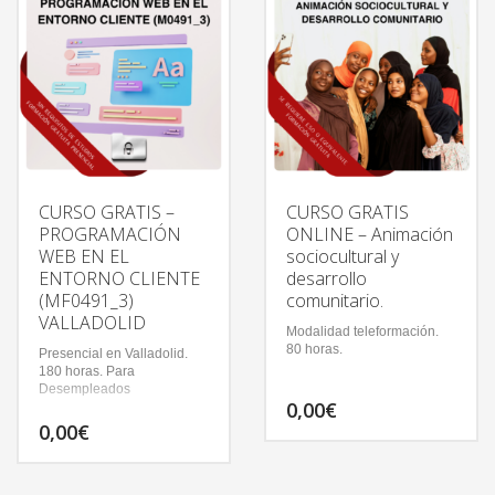
CURSO GRATIS –
CURSO GRATIS
PROGRAMACIÓN
ONLINE – Animación
WEB EN EL
sociocultural y
ENTORNO CLIENTE
desarrollo
(MF0491_3)
comunitario.
VALLADOLID
Modalidad teleformación.
80 horas.
Presencial en Valladolid.
180 horas. Para
Desempleados
0,00
€
0,00
€