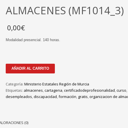
ALMACENES (MF1014_3)
0,00
€
Modalidad presencial. 140 horas.
CURSO
AÑADIR AL CARRITO
GRATIS
-
Categoría:
Ministerio Estatales Región de Murcia
ORGANIZACION
Etiquetas:
almacenes
,
cartagena
,
certificadodeprofesionalidad
,
curso
,
DE
desempleados
,
discapacidad
,
formación
,
gratis
,
organizacion de alma
ALMACENES
(MF1014_3)
cantidad
ALORACIONES (0)