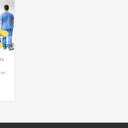
es
S en