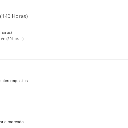
(140 Horas)
 horas)
cén (30 horas)
ntes requisitos:
rario marcado.