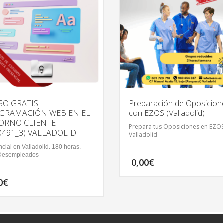
SO GRATIS –
Preparación de Oposicion
GRAMACIÓN WEB EN EL
con EZOS (Valladolid)
ORNO CLIENTE
Prepara tus Oposiciones en EZO
0491_3) VALLADOLID
Valladolid
cial en Valladolid. 180 horas.
Desempleados
0,00
€
0
€