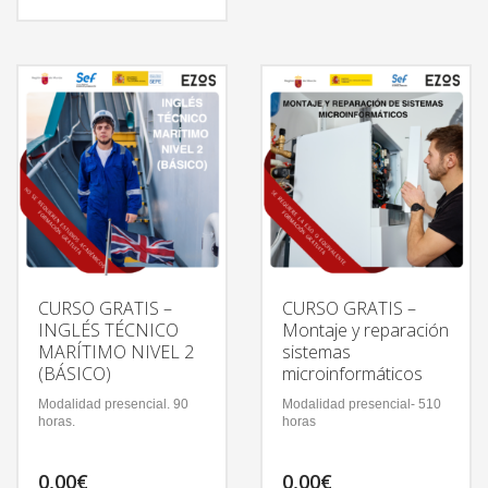
CURSO GRATIS –
CURSO GRATIS –
INGLÉS TÉCNICO
Montaje y reparación
MARÍTIMO NIVEL 2
sistemas
(BÁSICO)
microinformáticos
Modalidad presencial. 90
Modalidad presencial- 510
horas.
horas
0,00
€
0,00
€