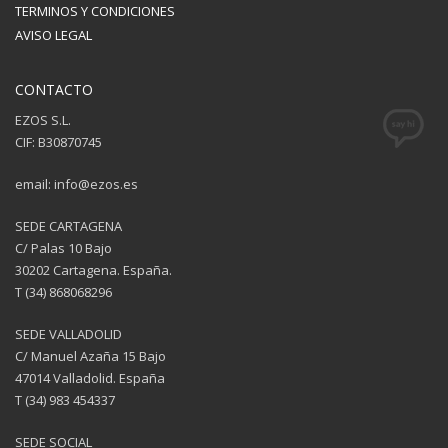
TERMINOS Y CONDICIONES
AVISO LEGAL
CONTACTO
EZOS S.L.
CIF: B30870745
email: info@ezos.es
SEDE CARTAGENA
C/ Palas 10 Bajo
30202 Cartagena. España.
T (34) 868068296
SEDE VALLADOLID
C/ Manuel Azaña 15 Bajo
47014 Valladolid. España
T (34) 983 454337
SEDE SOCIAL