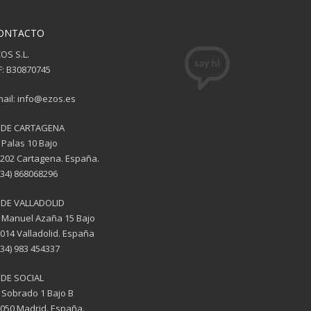
ONTACTO
OS S.L.
F: B30870745
ail: info@ezos.es
EDE CARTAGENA
 Palas 10 Bajo
202 Cartagena. España.
(34) 868068296
EDE VALLADOLID
 Manuel Azaña 15 Bajo
014 Valladolid. España
(34) 983 454337
DE SOCIAL
 Sobrado 1 Bajo B
050 Madrid. España.