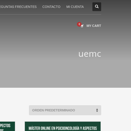
EGUNTAS FRECUENTES
CONTACTO
MI CUENTA
MY CART
uemc