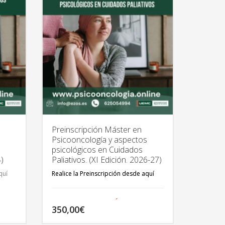
Preinscripción Máster en
s
Psicooncología y aspectos
psicológicos en Cuidados
4)
Paliativos. (XI Edición. 2026-27)
quí
Realice la Preinscripción desde aquí
TODA LA INFORMACIÓN DEL
350,00
€
MÁSTER EN:
http://psicooncologia.online