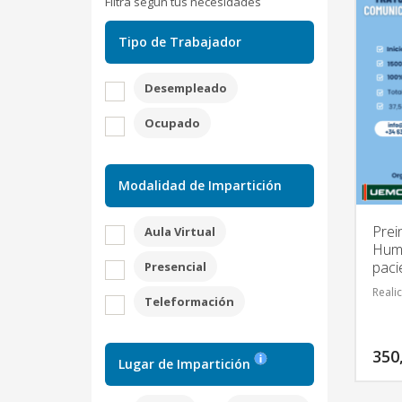
Filtra según tus necesidades
Tipo de Trabajador
Desempleado
Ocupado
Modalidad de Impartición
Prei
Aula Virtual
Huma
paci
Presencial
Reali
Teleformación
350
Lugar de Impartición