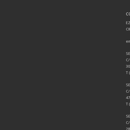
C
EZ
CI
em
S
C/
30
T 
S
C/
47
T 
SE
C/
28