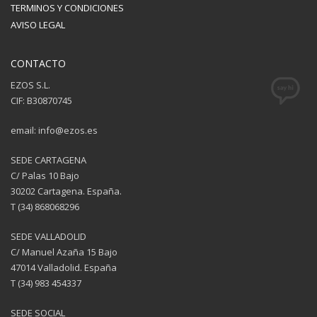
TERMINOS Y CONDICIONES
AVISO LEGAL
CONTACTO
EZOS S.L.
CIF: B30870745
email: info@ezos.es
SEDE CARTAGENA
C/ Palas 10 Bajo
30202 Cartagena. España.
T (34) 868068296
SEDE VALLADOLID
C/ Manuel Azaña 15 Bajo
47014 Valladolid. España
T (34) 983 454337
SEDE SOCIAL