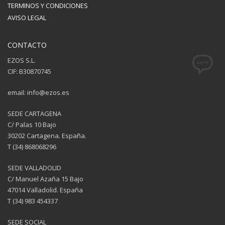
TERMINOS Y CONDICIONES
AVISO LEGAL
CONTACTO
EZOS S.L.
CIF: B30870745
email: info@ezos.es
SEDE CARTAGENA
C/ Palas 10 Bajo
30202 Cartagena. España.
T (34) 868068296
SEDE VALLADOLID
C/ Manuel Azaña 15 Bajo
47014 Valladolid. España
T (34) 983 454337
SEDE SOCIAL