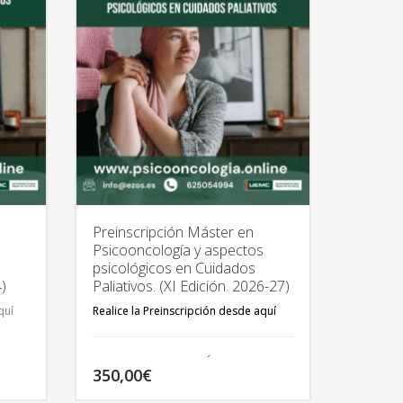
Preinscripción Máster en
s
Psicooncología y aspectos
psicológicos en Cuidados
4)
Paliativos. (XI Edición. 2026-27)
quí
Realice la Preinscripción desde aquí
TODA LA INFORMACIÓN DEL
350,00
€
MÁSTER EN:
http://psicooncologia.online