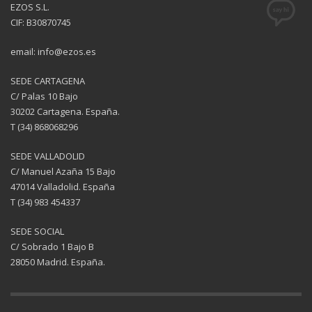
EZOS S.L.
CIF: B30870745
email: info@ezos.es
SEDE CARTAGENA
C/ Palas 10 Bajo
30202 Cartagena. España.
T (34) 868068296
SEDE VALLADOLID
C/ Manuel Azaña 15 Bajo
47014 Valladolid. España
T (34) 983 454337
SEDE SOCIAL
C/ Sobrado 1 Bajo B
28050 Madrid. España.