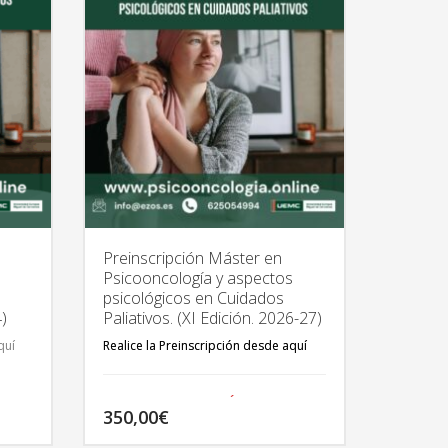
Preinscripción Máster en
s
Psicooncología y aspectos
psicológicos en Cuidados
4)
Paliativos. (XI Edición. 2026-27)
quí
Realice la Preinscripción desde aquí
TODA LA INFORMACIÓN DEL
350,00
€
MÁSTER EN:
http://psicooncologia.online