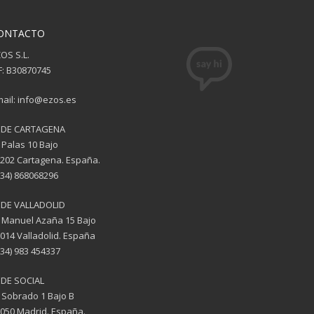
ONTACTO
OS S.L.
F: B30870745
ail: info@ezos.es
EDE CARTAGENA
 Palas 10 Bajo
202 Cartagena. España.
(34) 868068296
EDE VALLADOLID
 Manuel Azaña 15 Bajo
014 Valladolid. España
(34) 983 454337
DE SOCIAL
 Sobrado 1 Bajo B
050 Madrid. España.