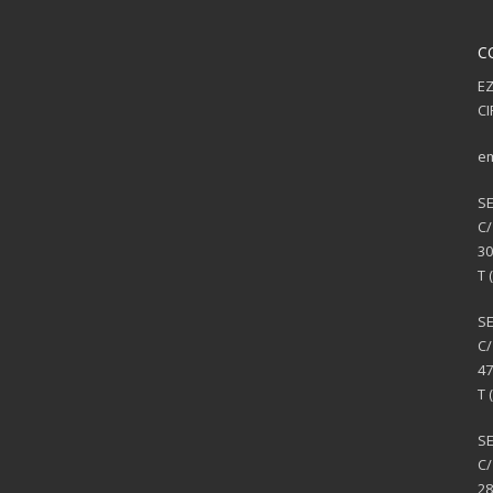
C
EZ
CI
em
S
C/
30
T 
S
C/
47
T 
SE
C/
28