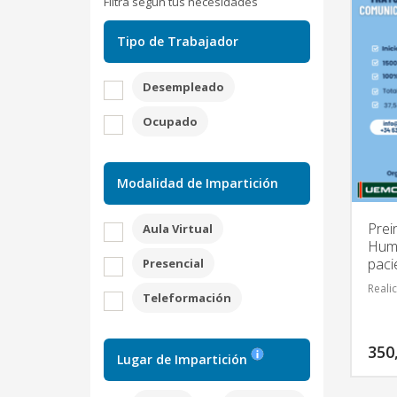
Filtra según tus necesidades
Tipo de Trabajador
Desempleado
Ocupado
Modalidad de Impartición
Prei
Aula Virtual
Huma
paci
Presencial
Reali
Teleformación
350
Lugar de Impartición