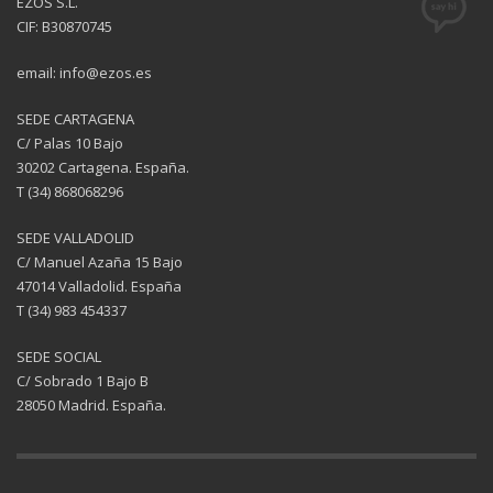
EZOS S.L.
CIF: B30870745
email: info@ezos.es
SEDE CARTAGENA
C/ Palas 10 Bajo
30202 Cartagena. España.
T (34) 868068296
SEDE VALLADOLID
C/ Manuel Azaña 15 Bajo
47014 Valladolid. España
T (34) 983 454337
SEDE SOCIAL
C/ Sobrado 1 Bajo B
28050 Madrid. España.