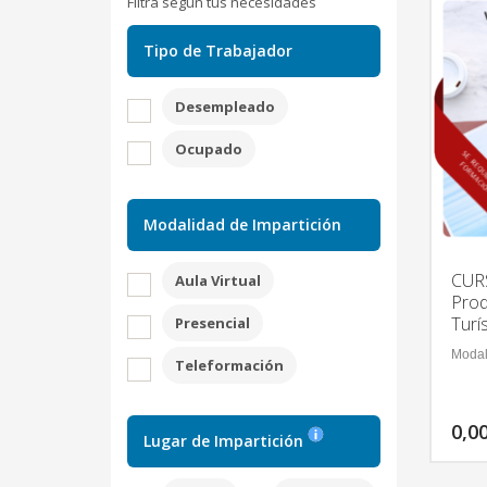
Filtra según tus necesidades
Tipo de Trabajador
Desempleado
Ocupado
Modalidad de Impartición
CURS
Aula Virtual
Prod
Turí
Presencial
Modal
Teleformación
0,0
Lugar de Impartición