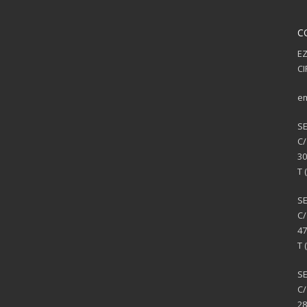
C
EZ
CI
em
S
C/
30
T 
S
C/
47
T 
SE
C/
28