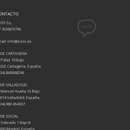
ONTACTO
OS S.L.
F: B30870745
ail: info@ezos.es
EDE CARTAGENA
 Palas 10 Bajo
202 Cartagena. España.
(34) 868068296
EDE VALLADOLID
 Manuel Azaña 15 Bajo
014 Valladolid. España
(34) 983 454337
DE SOCIAL
 Sobrado 1 Bajo B
050 Madrid. España.