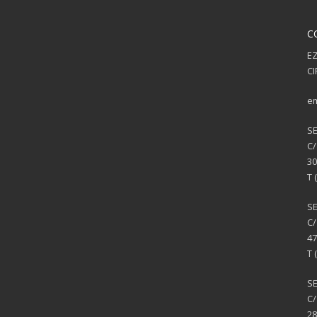
C
EZ
CI
em
S
C/
30
T 
S
C/
47
T 
SE
C/
28