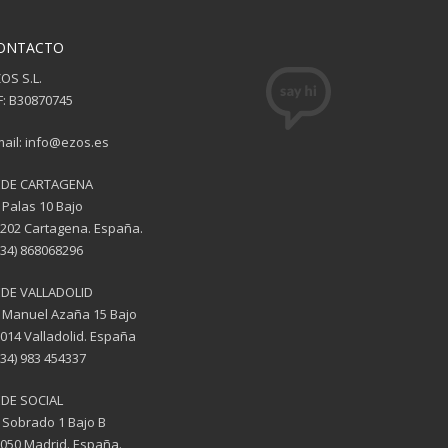
ONTACTO
OS S.L.
F: B30870745
ail: info@ezos.es
EDE CARTAGENA
 Palas 10 Bajo
202 Cartagena. España.
(34) 868068296
EDE VALLADOLID
 Manuel Azaña 15 Bajo
014 Valladolid. España
(34) 983 454337
DE SOCIAL
 Sobrado 1 Bajo B
050 Madrid. España.