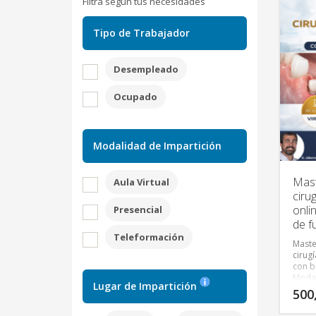
Filtra según tus necesidades
Tipo de Trabajador
Desempleado
Ocupado
Modalidad de Impartición
Mast
Aula Virtual
ciru
onli
Presencial
de f
Teleformación
Maste
cirug
con b
Modal
Lugar de Impartición
por l
500