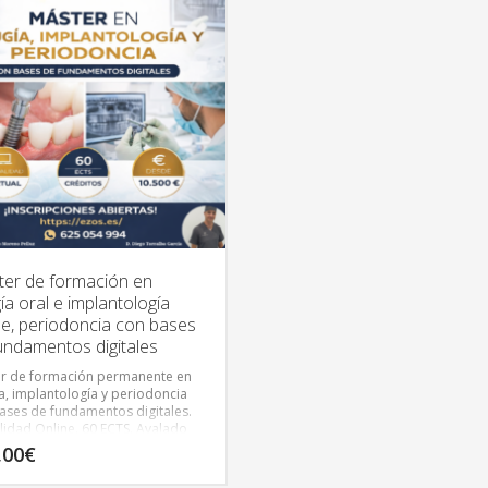
er de formación en
gía oral e implantología
ne, periodoncia con bases
undamentos digitales
r de formación permanente en
ía, implantología y periodoncia
ases de fundamentos digitales.
idad Online. 60 ECTS. Avalado
a UNEIZ.
,00
€