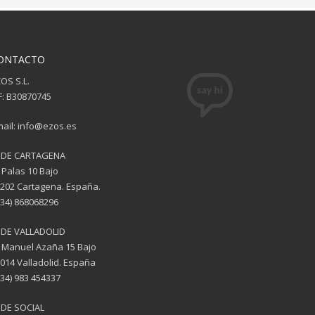
ONTACTO
OS S.L.
F: B30870745
ail: info@ezos.es
EDE CARTAGENA
 Palas 10 Bajo
202 Cartagena. España.
(34) 868068296
EDE VALLADOLID
 Manuel Azaña 15 Bajo
014 Valladolid. España
(34) 983 454337
DE SOCIAL