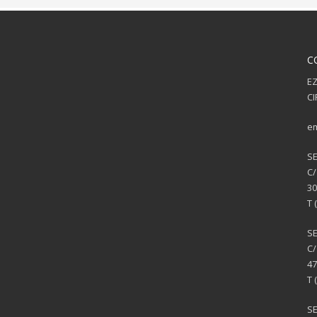
C
EZ
CI
em
S
C/
30
T 
S
C/
47
T 
SE