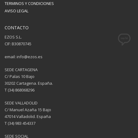
TERMINOS Y CONDICIONES
AVISO LEGAL
CONTACTO
EZOS S.L.
CIF: B30870745
email: info@ezos.es
SEDE CARTAGENA
C/ Palas 10 Bajo
30202 Cartagena. España.
T (34) 868068296
SEDE VALLADOLID
C/ Manuel Azaña 15 Bajo
47014 Valladolid. España
T (34) 983 454337
SEDE SOCIAL