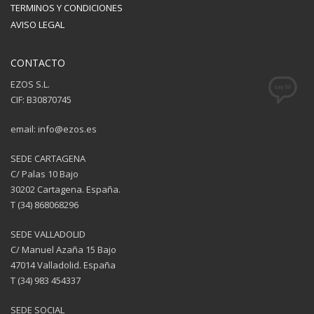
TERMINOS Y CONDICIONES
AVISO LEGAL
CONTACTO
EZOS S.L.
CIF: B30870745
email: info@ezos.es
SEDE CARTAGENA
C/ Palas 10 Bajo
30202 Cartagena. España.
T (34) 868068296
SEDE VALLADOLID
C/ Manuel Azaña 15 Bajo
47014 Valladolid. España
T (34) 983 454337
SEDE SOCIAL