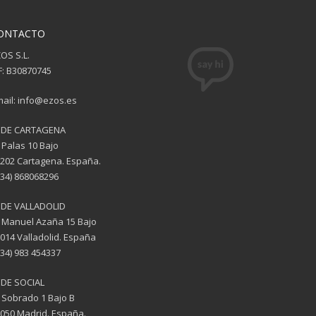
ONTACTO
OS S.L.
F: B30870745
ail: info@ezos.es
EDE CARTAGENA
 Palas 10 Bajo
202 Cartagena. España.
(34) 868068296
EDE VALLADOLID
 Manuel Azaña 15 Bajo
014 Valladolid. España
(34) 983 454337
DE SOCIAL
 Sobrado 1 Bajo B
050 Madrid. España.