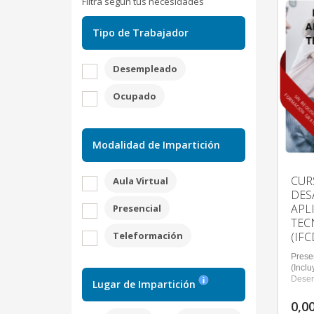
Filtra según tus necesidades
Tipo de Trabajador
Desempleado
Ocupado
Modalidad de Impartición
CUR
Aula Virtual
DES
APL
Presencial
TEC
Teleformación
(IF
Presen
(Inclu
Dese
Lugar de Impartición
0,0