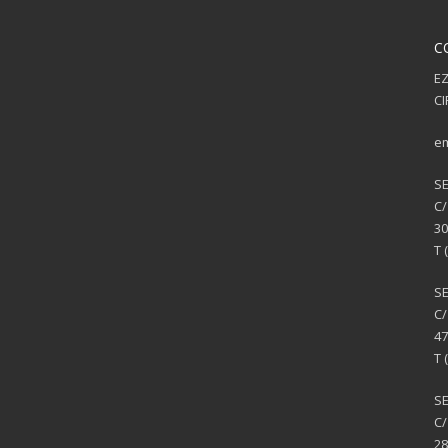
C
EZ
CI
em
S
C/
30
T 
S
C/
47
T 
SE
C/
28