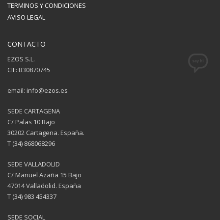
TERMINOS Y CONDICIONES
AVISO LEGAL
CONTACTO
EZOS S.L.
CIF: B30870745
email: info@ezos.es
SEDE CARTAGENA
C/ Palas 10 Bajo
30202 Cartagena. España.
T (34) 868068296
SEDE VALLADOLID
C/ Manuel Azaña 15 Bajo
47014 Valladolid. España
T (34) 983 454337
SEDE SOCIAL