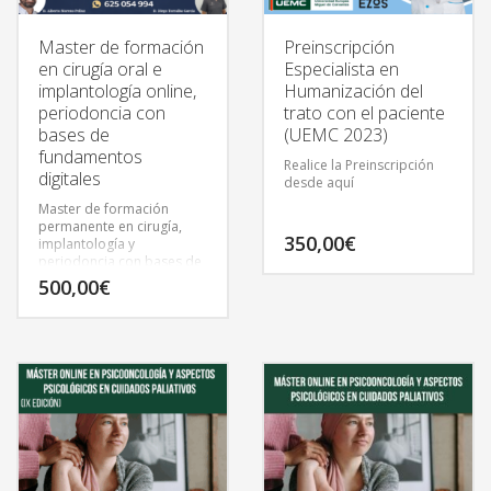
Master de formación
Preinscripción
en cirugía oral e
Especialista en
implantología online,
Humanización del
periodoncia con
trato con el paciente
bases de
(UEMC 2023)
fundamentos
Realice la Preinscripción
digitales
desde aquí
Master de formación
permanente en cirugía,
350,00
€
implantología y
periodoncia con bases de
fundamentos digitales.
500,00
€
Modalidad Online. 60
ECTS. Avalado por la
UNEIZ.