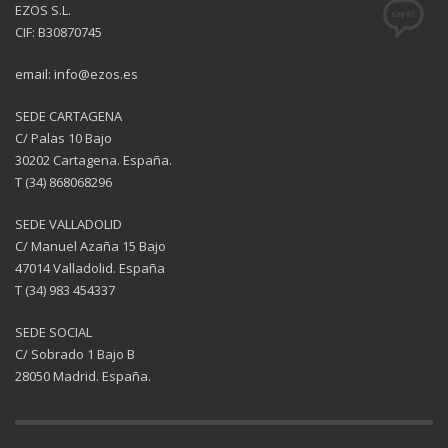
EZOS S.L.
CIF: B30870745
email: info@ezos.es
SEDE CARTAGENA
C/ Palas 10 Bajo
30202 Cartagena. España.
T (34) 868068296
SEDE VALLADOLID
C/ Manuel Azaña 15 Bajo
47014 Valladolid. España
T (34) 983 454337
SEDE SOCIAL
C/ Sobrado 1 Bajo B
28050 Madrid. España.