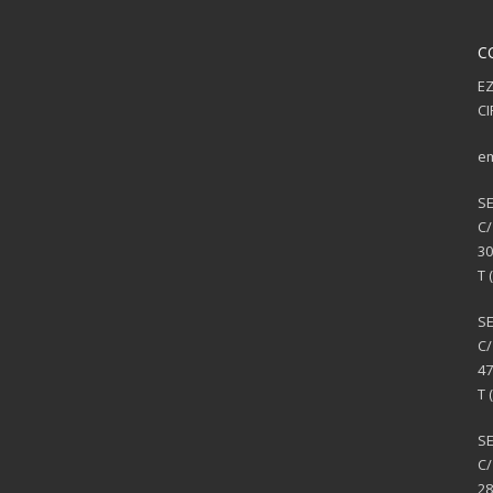
C
EZ
CI
em
S
C/
30
T 
S
C/
47
T 
SE
C/
28