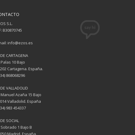
ONTACTO
OS S.L.
F: B30870745
ail: info@ezos.es
EDE CARTAGENA
 Palas 10 Bajo
202 Cartagena. España.
(34) 868068296
EDE VALLADOLID
 Manuel Azaña 15 Bajo
014 Valladolid. España
(34) 983 454337
DE SOCIAL
 Sobrado 1 Bajo B
050 Madrid. España.