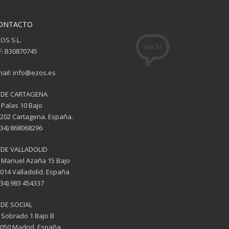
ONTACTO
OS S.L.
F: B30870745
ail: info@ezos.es
EDE CARTAGENA
 Palas 10 Bajo
202 Cartagena. España.
(34) 868068296
EDE VALLADOLID
 Manuel Azaña 15 Bajo
014 Valladolid. España
(34) 983 454337
DE SOCIAL
 Sobrado 1 Bajo B
050 Madrid. España.