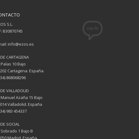
ONTACTO
OS S.L.
F: B30870745
ail: info@ezos.es
EDE CARTAGENA
 Palas 10 Bajo
202 Cartagena. España.
(34) 868068296
EDE VALLADOLID
 Manuel Azaña 15 Bajo
014 Valladolid. España
(34) 983 454337
DE SOCIAL
 Sobrado 1 Bajo B
050 Madrid. España.