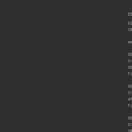
C
EZ
CI
em
S
C/
30
T 
S
C/
47
T 
SE
C/
28