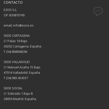
CONTACTO
EZOS S.L.
CIF: B30870745
email: info@ezos.es
SEDE CARTAGENA
C/ Palas 10 Bajo
30202 Cartagena. España.
T (34) 868068296
SEDE VALLADOLID
C/ Manuel Azaña 15 Bajo
47014 Valladolid. España
T (34) 983 454337
SEDE SOCIAL
C/ Sobrado 1 Bajo B
28050 Madrid. España.