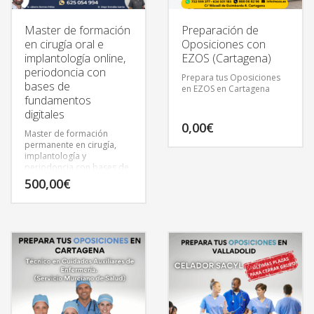
Master de formación
Preparación de
en cirugía oral e
Oposiciones con
implantología online,
EZOS (Cartagena)
periodoncia con
Prepara tus Oposiciones
bases de
en EZOS en Cartagena
fundamentos
digitales
0,00
€
Master de formación
permanente en cirugía,
implantología y
periodoncia con bases de
fundamentos digitales.
500,00
€
Modalidad Online. 60
ECTS. Avalado por la
UNEIZ.