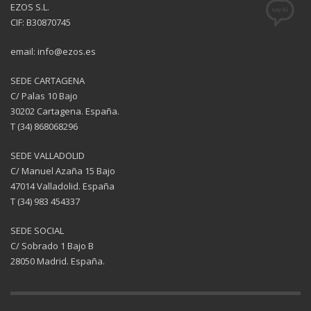
EZOS S.L.
CIF: B30870745
email: info@ezos.es
SEDE CARTAGENA
C/ Palas 10 Bajo
30202 Cartagena. España.
T (34) 868068296
SEDE VALLADOLID
C/ Manuel Azaña 15 Bajo
47014 Valladolid. España
T (34) 983 454337
SEDE SOCIAL
C/ Sobrado 1 Bajo B
28050 Madrid. España.