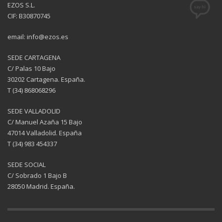
EZOS S.L.
CIF: B30870745
email: info@ezos.es
SEDE CARTAGENA
C/ Palas 10 Bajo
30202 Cartagena. España.
T (34) 868068296
SEDE VALLADOLID
C/ Manuel Azaña 15 Bajo
47014 Valladolid. España
T (34) 983 454337
SEDE SOCIAL
C/ Sobrado 1 Bajo B
28050 Madrid. España.