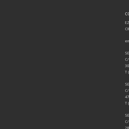
C
EZ
CI
em
S
C/
30
T 
S
C/
47
T 
SE
C/
28