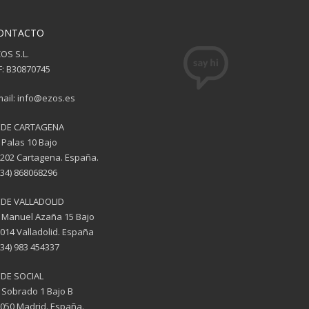
ONTACTO
OS S.L.
F: B30870745
ail: info@ezos.es
EDE CARTAGENA
 Palas 10 Bajo
202 Cartagena. España.
(34) 868068296
EDE VALLADOLID
 Manuel Azaña 15 Bajo
014 Valladolid. España
(34) 983 454337
DE SOCIAL
 Sobrado 1 Bajo B
050 Madrid. España.