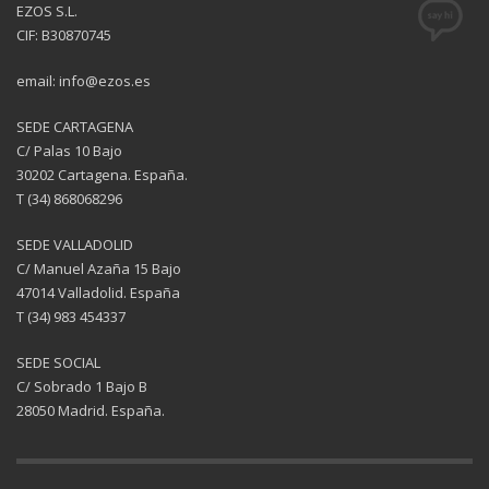
EZOS S.L.
CIF: B30870745
email: info@ezos.es
SEDE CARTAGENA
C/ Palas 10 Bajo
30202 Cartagena. España.
T (34) 868068296
SEDE VALLADOLID
C/ Manuel Azaña 15 Bajo
47014 Valladolid. España
T (34) 983 454337
SEDE SOCIAL
C/ Sobrado 1 Bajo B
28050 Madrid. España.