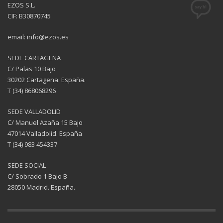
EZOS S.L.
CIF: B30870745
email: info@ezos.es
SEDE CARTAGENA
C/ Palas 10 Bajo
30202 Cartagena. España.
T (34) 868068296
SEDE VALLADOLID
C/ Manuel Azaña 15 Bajo
47014 Valladolid. España
T (34) 983 454337
SEDE SOCIAL
C/ Sobrado 1 Bajo B
28050 Madrid. España.