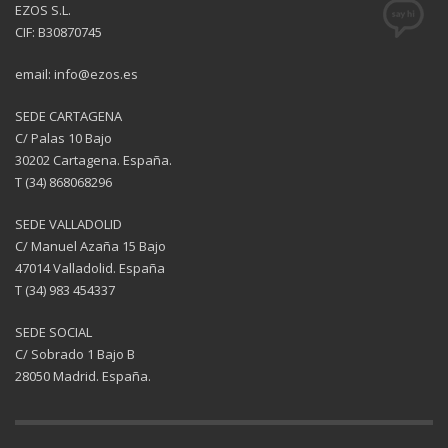
EZOS S.L.
CIF: B30870745
email: info@ezos.es
SEDE CARTAGENA
C/ Palas 10 Bajo
30202 Cartagena. España.
T (34) 868068296
SEDE VALLADOLID
C/ Manuel Azaña 15 Bajo
47014 Valladolid. España
T (34) 983 454337
SEDE SOCIAL
C/ Sobrado 1 Bajo B
28050 Madrid. España.