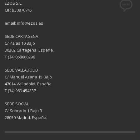
EZOS S.L.
CIF: B30870745
email: info@ezos.es
SEDE CARTAGENA
C/ Palas 10 Bajo
30202 Cartagena. España.
T (34) 868068296
SEDE VALLADOLID
C/ Manuel Azaña 15 Bajo
47014 Valladolid. España
T (34) 983 454337
SEDE SOCIAL
C/ Sobrado 1 Bajo B
28050 Madrid. España.