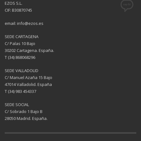
EZOS S.L.
CIF: B30870745
email: info@ezos.es
SEDE CARTAGENA
C/ Palas 10 Bajo
30202 Cartagena. España.
T (34) 868068296
SEDE VALLADOLID
C/ Manuel Azaña 15 Bajo
47014 Valladolid. España
T (34) 983 454337
SEDE SOCIAL
C/ Sobrado 1 Bajo B
28050 Madrid. España.