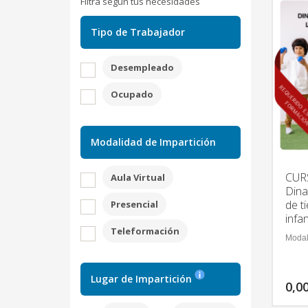
Filtra según tus necesidades
Tipo de Trabajador
Desempleado
Ocupado
Modalidad de Impartición
CUR
Aula Virtual
Dina
de t
Presencial
infan
Teleformación
Modal
Lugar de Impartición
0,0