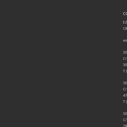
C
EZ
CI
em
S
C/
30
T 
S
C/
47
T 
SE
C/
28