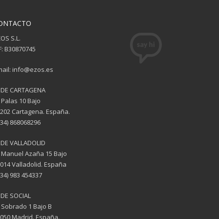
ONTACTO
OS S.L.
F: B30870745
ail: info@ezos.es
EDE CARTAGENA
 Palas 10 Bajo
202 Cartagena. España.
(34) 868068296
EDE VALLADOLID
 Manuel Azaña 15 Bajo
014 Valladolid. España
(34) 983 454337
DE SOCIAL
 Sobrado 1 Bajo B
050 Madrid. España.