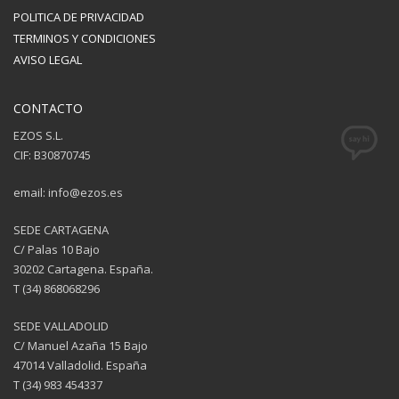
POLITICA DE PRIVACIDAD
TERMINOS Y CONDICIONES
AVISO LEGAL
CONTACTO
EZOS S.L.
CIF: B30870745
email: info@ezos.es
SEDE CARTAGENA
C/ Palas 10 Bajo
30202 Cartagena. España.
T (34) 868068296
SEDE VALLADOLID
C/ Manuel Azaña 15 Bajo
47014 Valladolid. España
T (34) 983 454337